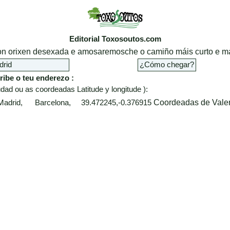
Editorial Toxosoutos.com
cion orixen desexada e amosaremosche o camiño máis curto e má
ribe o teu enderezo :
dad ou as coordeadas Latitude y longitude ):
Coordeadas de Vale
 Madrid, Barcelona, 39.472245,-0.376915