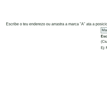
Escribe o teu enderezo ou arrastra a marca "A" ata a posi
Esc
(Ciu
Ej: