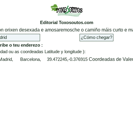
Editorial Toxosoutos.com
cion orixen desexada e amosaremosche o camiño máis curto e má
ribe o teu enderezo :
dad ou as coordeadas Latitude y longitude ):
Coordeadas de Vale
 Madrid, Barcelona, 39.472245,-0.376915