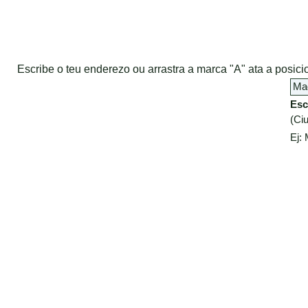
Escribe o teu enderezo ou arrastra a marca "A" ata a posi
Esc
(Ciu
Ej: