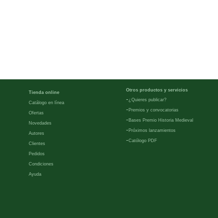
Otros productos y servicios
Tienda online
-
¿Quieres publicar?
Catálogo en línea
-
Premios y convocatorias
Ofertas
-
Bases Premio Historia Medieval
Novedades
-
Próximos lanzamientos
Autores
-
Católogo PDF
Clientes
Pedidos
Condiciones
Ayuda