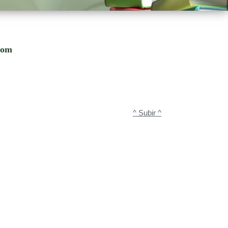
.com
^ Subir ^