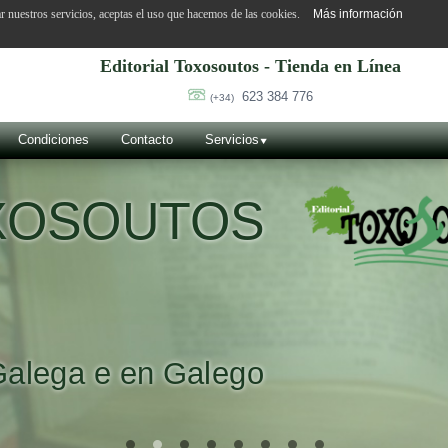
ar nuestros servicios, aceptas el uso que hacemos de las cookies.
Más información
Editorial Toxosoutos - Tienda en Línea
623 384 776
(+34)
Condiciones
Contacto
Servicios
OXOSOUTOS
Galega e en Galego