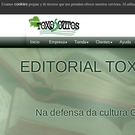
Usamos
cookies
propias y de terceros que nos permiten ofrecer nuestros servicios. Al utiliz
Inicio
Empresa
Tienda
Clientes
Ayuda
EDITORIAL T
Na defensa da cultura 