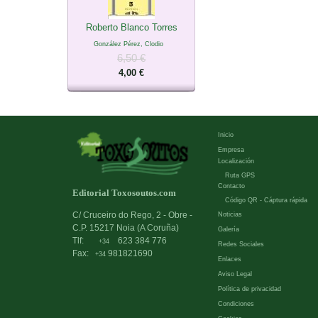
Roberto Blanco Torres
González Pérez, Clodio
6,50 €
4,00 €
Inicio
Empresa
Localización
Ruta GPS
Contacto
Editorial Toxosoutos.com
Código QR - Cáptura rápida
C/ Cruceiro do Rego, 2 - Obre -
Noticias
C.P. 15217 Noia (A Coruña)
Galería
Tlf:
623 384 776
+34
Redes Sociales
Fax:
981821690
+34
Enlaces
Aviso Legal
Política de privacidad
Condiciones