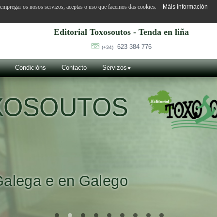
o empregar os nosos servizos, aceptas o uso que facemos das cookies.
Máis información
Editorial Toxosoutos - Tenda en liña
623 384 776
(+34)
Condicións
Contacto
Servizos
OXOSOUTOS
Galega e en Galego