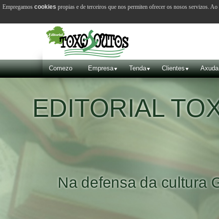
Empregamos
cookies
propias e de terceiros que nos permiten ofrecer os nosos servizos. A
Comezo
Empresa
Tenda
Clientes
Axuda
EDITORIAL T
Na defensa da cultura 