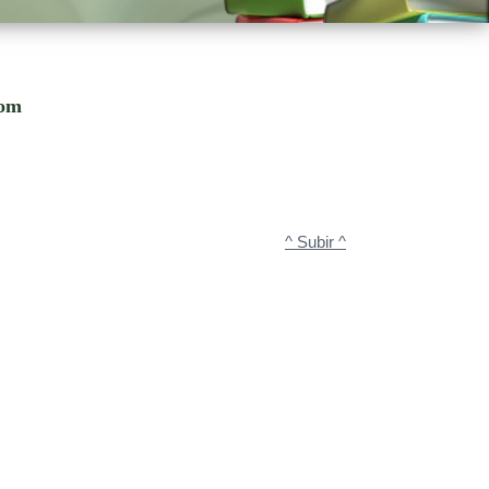
com
^ Subir ^