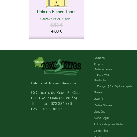
Roberto Blanco Torres
González Pérez, Clodio
6,50 €
4,00 €
Comezo
Empresa
Onde estamos
Ruta XPS
Contacto
Editorial Toxosoutos.com
Código QR - Cáptura rápida
C/ Cruceiro do Rego, 2 - Obre -
Novas
C.P. 15217 Noia (A Coruña)
Galería
Tlf:
623 384 776
+34
Redes Sociais
Fax:
981821690
+34
Ligazóns
Aviso Legal
Política de privacidade
Condicións