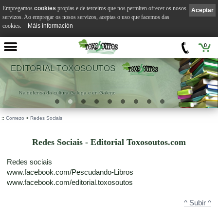
Empregamos
cookies
propias e de terceiros que nos permiten ofrecer os nosos
Aceptar
servizos. Ao empregar os nosos servizos, aceptas o uso que facemos das
cookies.
Máis información
0
OUTOS
VILA SUÁR
 en Galego
.
::
Comezo
>
Redes Sociais
Redes Sociais - Editorial Toxosoutos.com
Redes sociais
www.facebook.com/Pescudando-Libros
www.facebook.com/editorial.toxosoutos
^ Subir ^