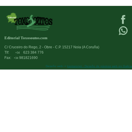
Editorial Toxosoutos.com
C/ Cruceiro do Rego, 2 - Obre - C.P. 15217 Noia (A Coruña)
Tlf:
623 384 776
+34
Fax:
981821690
+34
Deseño web:->
kantaronet - Deseño de páxinas web en Galicia