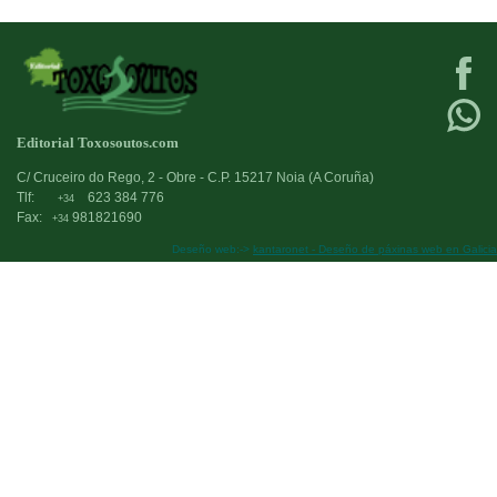
Editorial Toxosoutos.com
C/ Cruceiro do Rego, 2 - Obre - C.P. 15217 Noia (A Coruña)
Tlf:
623 384 776
+34
Fax:
981821690
+34
Deseño web:->
kantaronet - Deseño de páxinas web en Galicia