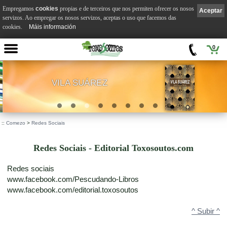
Empregamos
cookies
propias e de terceiros que nos permiten ofrecer os nosos
Aceptar
servizos. Ao empregar os nosos servizos, aceptas o uso que facemos das
cookies.
Máis información
0
VILA SUÁREZ
.
::
Comezo
>
Redes Sociais
Redes Sociais - Editorial Toxosoutos.com
Redes sociais
www.facebook.com/Pescudando-Libros
www.facebook.com/editorial.toxosoutos
^ Subir ^