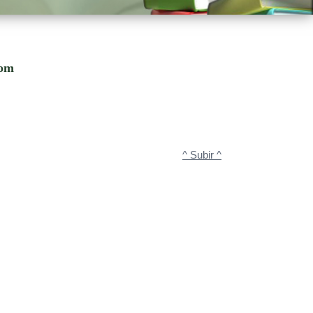
com
^ Subir ^