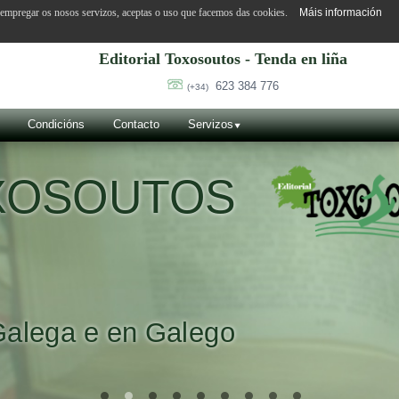
o empregar os nosos servizos, aceptas o uso que facemos das cookies.
Máis información
Editorial Toxosoutos - Tenda en liña
623 384 776
(+34)
Condicións
Contacto
Servizos
OXOSOUTOS
Galega e en Galego