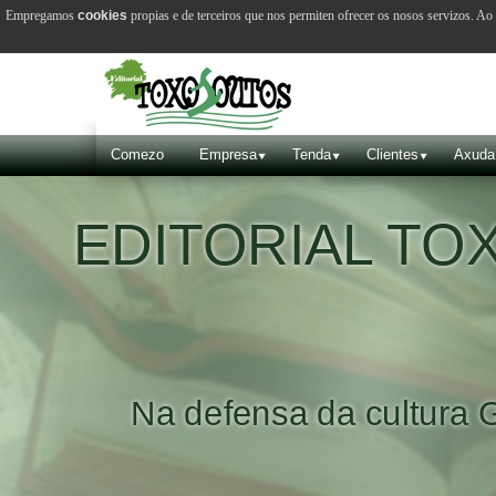
Empregamos
cookies
propias e de terceiros que nos permiten ofrecer os nosos servizos. A
Comezo
Empresa
Tenda
Clientes
Axuda
EDITORIAL T
Na defensa da cultura 