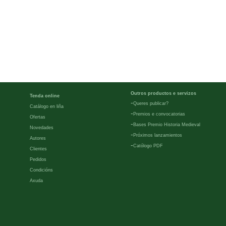
Outros productos e servizos
Tenda online
-
Queres publicar?
Catálogo en liña
-
Premios e convocatorias
Ofertas
-
Bases Premio Historia Medieval
Novedades
-
Próximos lanzamientos
Autores
-
Católogo PDF
Clientes
Pedidos
Condicións
Axuda