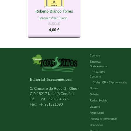
Roberto Blanco Torres
González Pérez, Clodio
6,50 €
4,00 €
Comezo
Empresa
Onde estamos
Ruta XPS
Contacto
Editorial Toxosoutos.com
Código QR - Cáptura rápida
C/ Cruceiro do Rego, 2 - Obre -
Novas
C.P. 15217 Noia (A Coruña)
Galería
Tlf:
623 384 776
+34
Redes Sociais
Fax:
981821690
+34
Ligazóns
Aviso Legal
Política de privacidade
Condicións