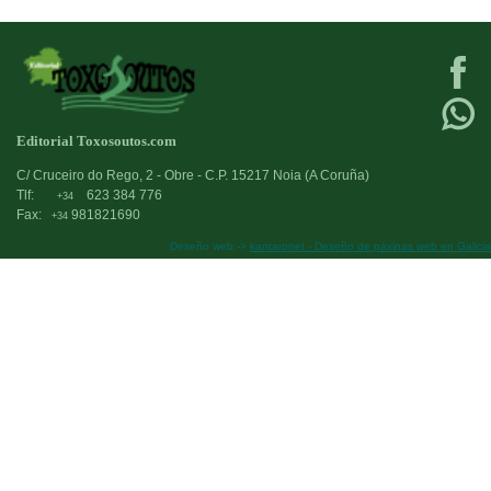
Editorial Toxosoutos.com
C/ Cruceiro do Rego, 2 - Obre - C.P. 15217 Noia (A Coruña)
Tlf:
623 384 776
+34
Fax:
981821690
+34
Deseño web:->
kantaronet - Deseño de páxinas web en Galicia