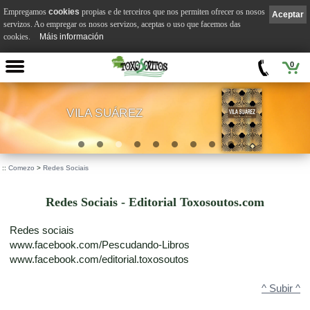
Empregamos
cookies
propias e de terceiros que nos permiten ofrecer os nosos
Aceptar
servizos. Ao empregar os nosos servizos, aceptas o uso que facemos das
cookies.
Máis información
0
VILA SUÁREZ
.
::
Comezo
>
Redes Sociais
Redes Sociais - Editorial Toxosoutos.com
Redes sociais
www.facebook.com/Pescudando-Libros
www.facebook.com/editorial.toxosoutos
^ Subir ^