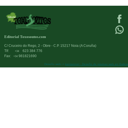
Editorial Toxosoutos.com
C/ Cruceiro do Rego, 2 - Obre - C.P. 15217 Noia (A Coruña)
Tlf:
623 384 776
+34
Fax:
981821690
+34
Deseño web:->
kantaronet - Deseño de páxinas web en Galicia