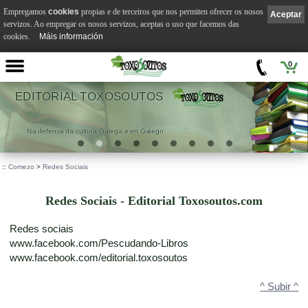
Empregamos
cookies
propias e de terceiros que nos permiten ofrecer os nosos
Aceptar
servizos. Ao empregar os nosos servizos, aceptas o uso que facemos das
cookies.
Máis información
0
RIAL TOXOSOUTOS
a da cultura Galega e en Galego
.
::
Comezo
>
Redes Sociais
Redes Sociais - Editorial Toxosoutos.com
Redes sociais
www.facebook.com/Pescudando-Libros
www.facebook.com/editorial.toxosoutos
^ Subir ^