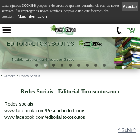
Empregamos
cookies
propias e de terceiros que nos permiten ofrecer os nosos
Aceptar
servizos. Ao empregar os nosos servizos, aceptas o uso que facemos das
cookies.
Máis información
0
 TOXOSOUTOS
VI
tura Galega e en Galego
.
::
Comezo
>
Redes Sociais
Redes Sociais - Editorial Toxosoutos.com
Redes sociais
www.facebook.com/Pescudando-Libros
www.facebook.com/editorial.toxosoutos
^ Subir ^