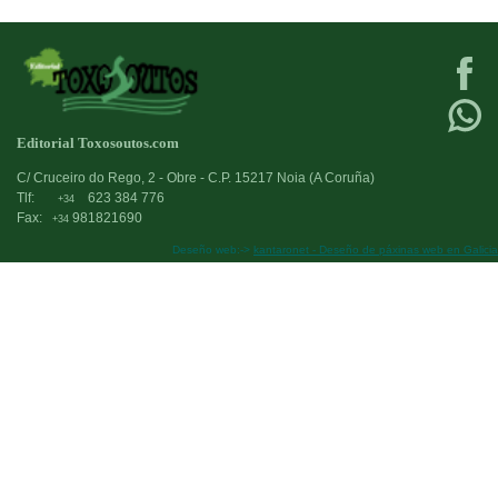
Editorial Toxosoutos.com
C/ Cruceiro do Rego, 2 - Obre - C.P. 15217 Noia (A Coruña)
Tlf:
623 384 776
+34
Fax:
981821690
+34
Deseño web:->
kantaronet - Deseño de páxinas web en Galicia