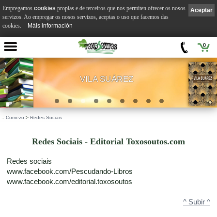
Empregamos
cookies
propias e de terceiros que nos permiten ofrecer os nosos
Aceptar
servizos. Ao empregar os nosos servizos, aceptas o uso que facemos das
cookies.
Máis información
0
VILA SUÁREZ
.
::
Comezo
>
Redes Sociais
Redes Sociais - Editorial Toxosoutos.com
Redes sociais
www.facebook.com/Pescudando-Libros
www.facebook.com/editorial.toxosoutos
^ Subir ^