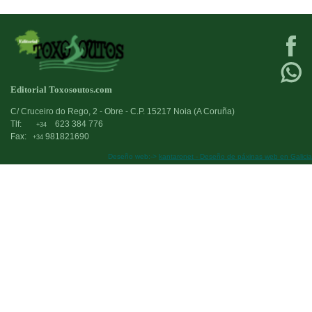
Editorial Toxosoutos.com
C/ Cruceiro do Rego, 2 - Obre - C.P. 15217 Noia (A Coruña)
Tlf:
623 384 776
+34
Fax:
981821690
+34
Deseño web:->
kantaronet - Deseño de páxinas web en Galicia