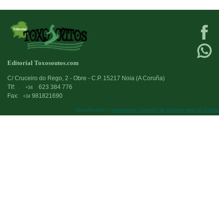
Editorial Toxosoutos.com
C/ Cruceiro do Rego, 2 - Obre - C.P. 15217 Noia (A Coruña)
Tlf:
623 384 776
+34
Fax:
981821690
+34
Deseño web:->
kantaronet - Deseño de páxinas web en Galicia