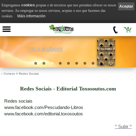
Empregamos
cookies
propias e de terceiros que nos permiten ofrecer os nosos
Aceptar
servizos. Ao empregar os nosos servizos, aceptas o uso que facemos das
cookies.
Máis información
0
VILA SUÁREZ
.
::
Comezo
>
Redes Sociais
Redes Sociais - Editorial Toxosoutos.com
Redes sociais
www.facebook.com/Pescudando-Libros
www.facebook.com/editorial.toxosoutos
^ Subir ^