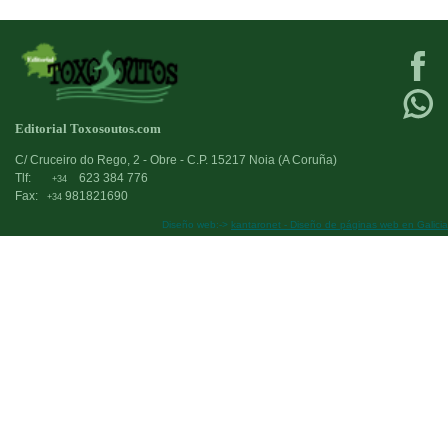
Editorial Toxosoutos.com
C/ Cruceiro do Rego, 2 - Obre - C.P. 15217 Noia (A Coruña)
Tlf:
623 384 776
+34
Fax:
981821690
+34
Diseño web:->
kantaronet - Diseño de páginas web en Galicia