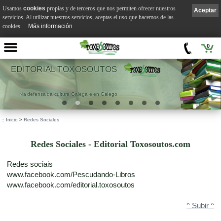
Usamos
cookies
propias y de terceros que nos permiten ofrecer nuestros
Aceptar
servicios. Al utilizar nuestros servicios, aceptas el uso que hacemos de las
cookies.
Más información
0
EDITORIAL TOXOSOUTOS
Na defensa da cultura Galega e en Galego
::
Inicio
>
Redes Sociales
Redes Sociales - Editorial Toxosoutos.com
Redes sociais
www.facebook.com/Pescudando-Libros
www.facebook.com/editorial.toxosoutos
^ Subir ^