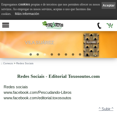
Empregamos
cookies
propias e de terceiros que nos permiten ofrecer os nosos
Aceptar
servizos. Ao empregar os nosos servizos, aceptas o uso que facemos das
cookies.
Máis información
0
VILA SUÁREZ
.
::
Comezo
>
Redes Sociais
Redes Sociais - Editorial Toxosoutos.com
Redes sociais
www.facebook.com/Pescudando-Libros
www.facebook.com/editorial.toxosoutos
^ Subir ^