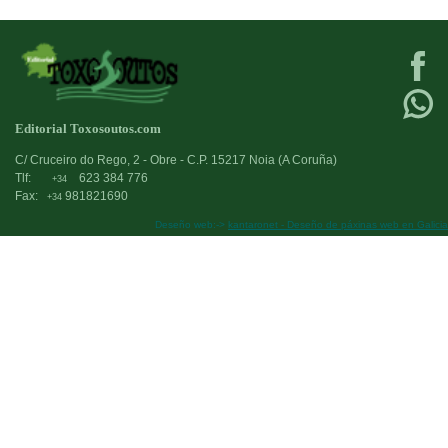
Editorial Toxosoutos.com
C/ Cruceiro do Rego, 2 - Obre - C.P. 15217 Noia (A Coruña)
Tlf:
623 384 776
+34
Fax:
981821690
+34
Deseño web:->
kantaronet - Deseño de páxinas web en Galicia