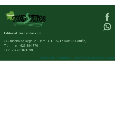
Editorial Toxosoutos.com
C/ Cruceiro do Rego, 2 - Obre - C.P. 15217 Noia (A Coruña)
Tlf:
623 384 776
+34
Fax:
981821690
+34
Deseño web:->
kantaronet - Deseño de páxinas web en Galicia