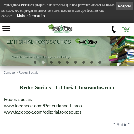
Empregamos
cookies
propias e de terceiros que nos permiten ofrecer os nosos
Aceptar
servizos. Ao empregar os nosos servizos, aceptas o uso que facemos das
cookies.
Máis información
0
VILA SUÁREZ
.
::
Comezo
>
Redes Sociais
Redes Sociais - Editorial Toxosoutos.com
Redes sociais
www.facebook.com/Pescudando-Libros
www.facebook.com/editorial.toxosoutos
^ Subir ^