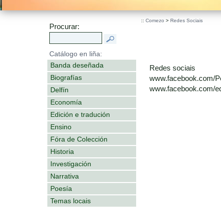
.
::
Comezo
>
Redes Sociais
Procurar:
Catálogo en liña:
Banda deseñada
Redes sociais
Biografías
www.facebook.com/P
www.facebook.com/edi
Delfín
Economía
Edición e tradución
Ensino
Fóra de Colección
Historia
Investigación
Narrativa
Poesía
Temas locais