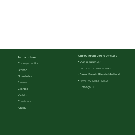
Outros productos e servizos
Tenda online
-
Queres publicar?
Catálogo en liña
-
Premios e convocatorias
Ofertas
-
Bases Premio Historia Medieval
Novedades
-
Próximos lanzamientos
Autores
-
Católogo PDF
Clientes
Pedidos
Condicións
Axuda