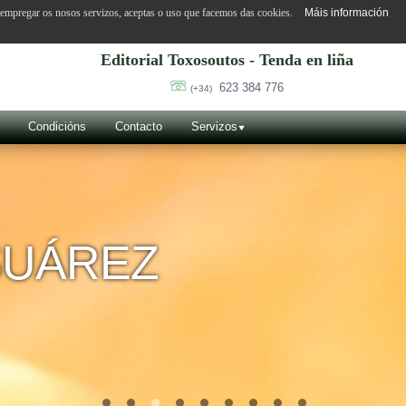
o empregar os nosos servizos, aceptas o uso que facemos das cookies.
Máis información
Editorial Toxosoutos - Tenda en liña
623 384 776
(+34)
Condicións
Contacto
Servizos
SUÁREZ