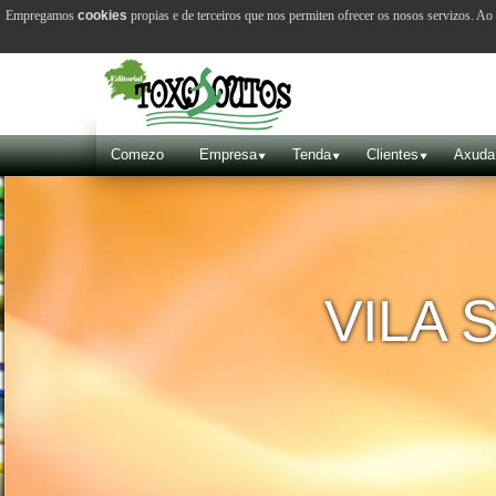
Empregamos
cookies
propias e de terceiros que nos permiten ofrecer os nosos servizos. A
Comezo
Empresa
Tenda
Clientes
Axuda
VILA 