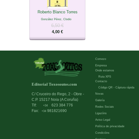
Roberto Blanco Torres
González Pérez, Clodio
6,50 €
4,00 €
Comezo
Empresa
Onde estamos
Ruta XPS
Contacto
Editorial Toxosoutos.com
Código QR - Cáptura rápida
C/ Cruceiro do Rego, 2 - Obre -
Novas
C.P. 15217 Noia (A Coruña)
Galería
Tlf:
623 384 776
+34
Redes Sociais
Fax:
981821690
+34
Ligazóns
Aviso Legal
Política de privacidade
Condicións