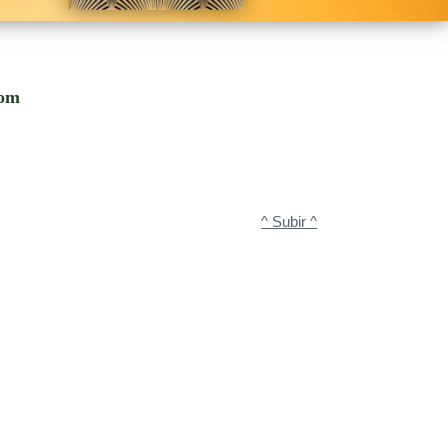
com
^ Subir ^