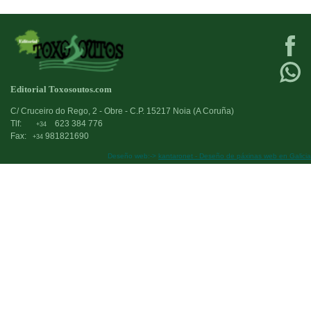
Editorial Toxosoutos.com
C/ Cruceiro do Rego, 2 - Obre - C.P. 15217 Noia (A Coruña)
Tlf:
623 384 776
+34
Fax:
981821690
+34
Deseño web:->
kantaronet - Deseño de páxinas web en Galicia