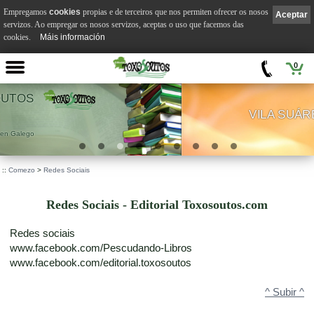
Empregamos
cookies
propias e de terceiros que nos permiten ofrecer os nosos
Aceptar
servizos. Ao empregar os nosos servizos, aceptas o uso que facemos das
cookies.
Máis información
0
VILA SUÁREZ
.
::
Comezo
>
Redes Sociais
Redes Sociais - Editorial Toxosoutos.com
Redes sociais
www.facebook.com/Pescudando-Libros
www.facebook.com/editorial.toxosoutos
^ Subir ^