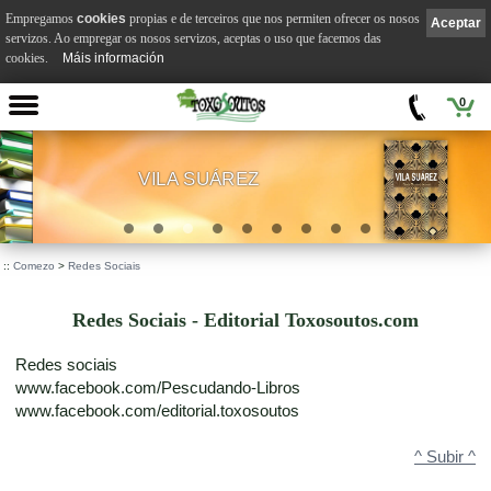
Empregamos
cookies
propias e de terceiros que nos permiten ofrecer os nosos
Aceptar
servizos. Ao empregar os nosos servizos, aceptas o uso que facemos das
cookies.
Máis información
0
VILA SUÁREZ
.
::
Comezo
>
Redes Sociais
Redes Sociais - Editorial Toxosoutos.com
Redes sociais
www.facebook.com/Pescudando-Libros
www.facebook.com/editorial.toxosoutos
^ Subir ^