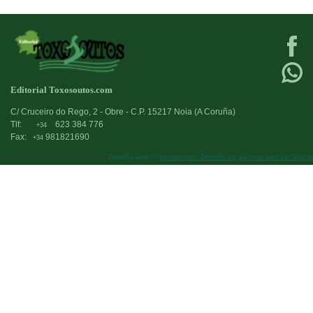
Editorial Toxosoutos.com
C/ Cruceiro do Rego, 2 - Obre - C.P. 15217 Noia (A Coruña)
Tlf:
623 384 776
+34
Fax:
981821690
+34
Deseño web:->
kantaronet - Deseño de páxinas web en Galicia