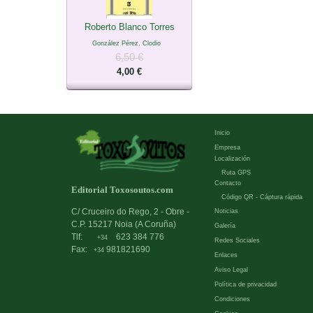
Roberto Blanco Torres
González Pérez, Clodio
6,50 €
4,00 €
Inicio
Empresa
Localización
Ruta GPS
Contacto
Editorial Toxosoutos.com
Código QR - Cáptura rápida
C/ Cruceiro do Rego, 2 - Obre -
Noticias
C.P. 15217 Noia (A Coruña)
Galería
Tlf:
623 384 776
+34
Redes Sociales
Fax:
981821690
+34
Enlaces
Aviso Legal
Política de privacidad
Condiciones