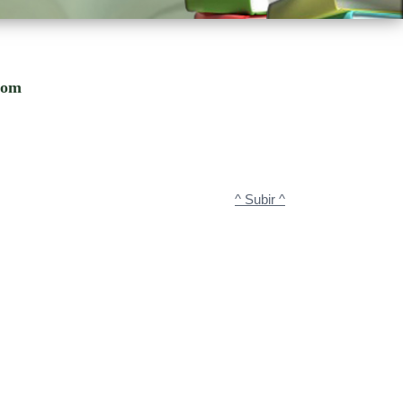
.com
^ Subir ^