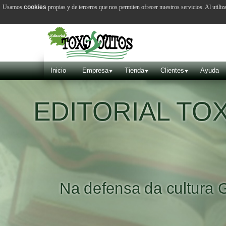
Usamos
cookies
propias y de terceros que nos permiten ofrecer nuestros servicios. Al utiliz
Inicio
Empresa
Tienda
Clientes
Ayuda
EDITORIAL T
Na defensa da cultura 