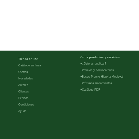
Otros productos y servicios
Tienda online
-
¿Quieres publicar?
Catálogo en línea
-
Premios y convocatorias
Ofertas
-
Bases Premio Historia Medieval
Novedades
-
Próximos lanzamientos
Autores
-
Católogo PDF
Clientes
Pedidos
Condiciones
Ayuda