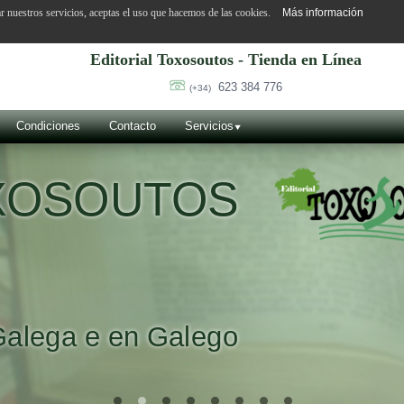
ar nuestros servicios, aceptas el uso que hacemos de las cookies.
Más información
Editorial Toxosoutos - Tienda en Línea
623 384 776
(+34)
Condiciones
Contacto
Servicios
OXOSOUTOS
Galega e en Galego