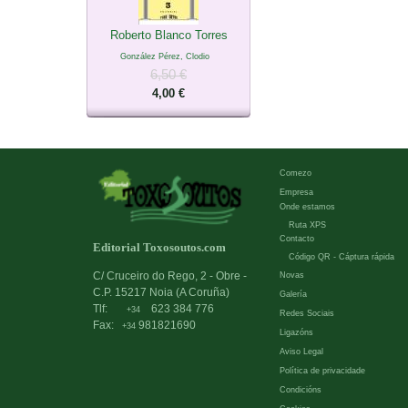
Roberto Blanco Torres
González Pérez, Clodio
6,50 €
4,00 €
Comezo
Empresa
Onde estamos
Ruta XPS
Contacto
Editorial Toxosoutos.com
Código QR - Cáptura rápida
C/ Cruceiro do Rego, 2 - Obre -
Novas
C.P. 15217 Noia (A Coruña)
Galería
Tlf:
623 384 776
+34
Redes Sociais
Fax:
981821690
+34
Ligazóns
Aviso Legal
Política de privacidade
Condicións