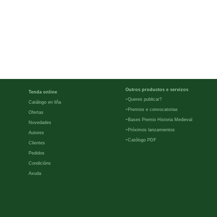
Outros productos e servizos
Tenda online
-
Queres publicar?
Catálogo en liña
-
Premios e convocatorias
Ofertas
-
Bases Premio Historia Medieval
Novedades
-
Próximos lanzamientos
Autores
-
Católogo PDF
Clientes
Pedidos
Condicións
Axuda