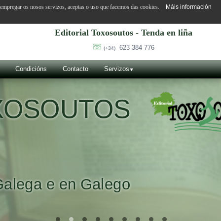
o empregar os nosos servizos, aceptas o uso que facemos das cookies.
Máis información
Editorial Toxosoutos - Tenda en liña
623 384 776
(+34)
Condicións
Contacto
Servizos
OXOSOUTOS
Galega e en Galego