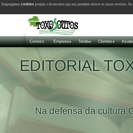
Empregamos
cookies
propias e de terceiros que nos permiten ofrecer os nosos servizos. A
Comezo
Empresa
Tenda
Clientes
Axuda
EDITORIAL T
Na defensa da cultura 