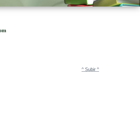
com
^ Subir ^