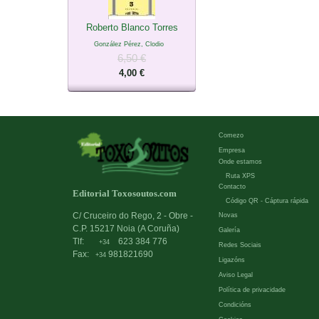
Roberto Blanco Torres
González Pérez, Clodio
6,50 €
4,00 €
Comezo
Empresa
Onde estamos
Ruta XPS
Contacto
Editorial Toxosoutos.com
Código QR - Cáptura rápida
C/ Cruceiro do Rego, 2 - Obre -
Novas
C.P. 15217 Noia (A Coruña)
Galería
Tlf:
623 384 776
+34
Redes Sociais
Fax:
981821690
+34
Ligazóns
Aviso Legal
Política de privacidade
Condicións