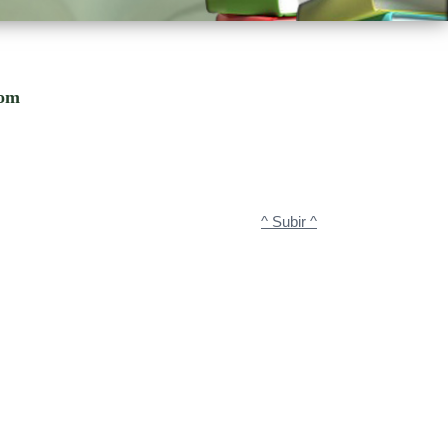
com
^ Subir ^