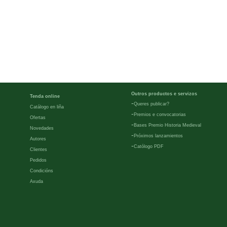
Outros productos e servizos
Tenda online
-
Queres publicar?
Catálogo en liña
-
Premios e convocatorias
Ofertas
-
Bases Premio Historia Medieval
Novedades
-
Próximos lanzamientos
Autores
-
Católogo PDF
Clientes
Pedidos
Condicións
Axuda