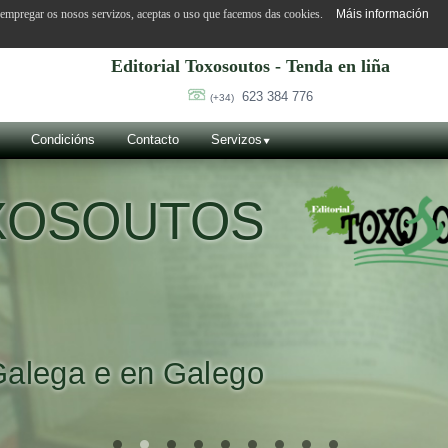
o empregar os nosos servizos, aceptas o uso que facemos das cookies.
Máis información
Editorial Toxosoutos - Tenda en liña
623 384 776
(+34)
Condicións
Contacto
Servizos
OXOSOUTOS
Galega e en Galego