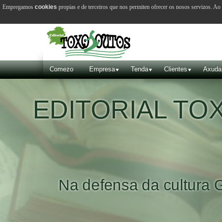
Empregamos
cookies
propias e de terceiros que nos permiten ofrecer os nosos servizos. A
Comezo
Empresa
Tenda
Clientes
Axuda
EDITORIAL T
Na defensa da cultura 