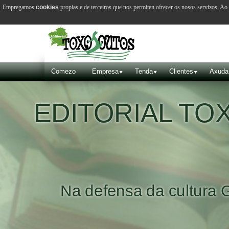
Empregamos
cookies
propias e de terceiros que nos permiten ofrecer os nosos servizos. A
Comezo
Empresa
Tenda
Clientes
Axuda
EDITORIAL T
Na defensa da cultura 