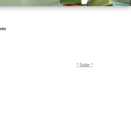
com
^ Subir ^