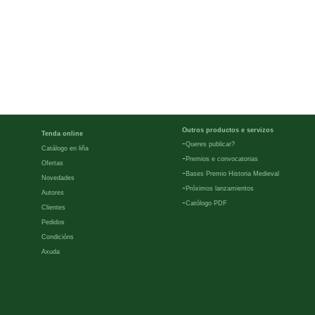
Outros productos e servizos
Tenda online
-
Queres publicar?
Catálogo en liña
-
Premios e convocatorias
Ofertas
-
Bases Premio Historia Medieval
Novedades
-
Próximos lanzamientos
Autores
-
Católogo PDF
Clientes
Pedidos
Condicións
Axuda