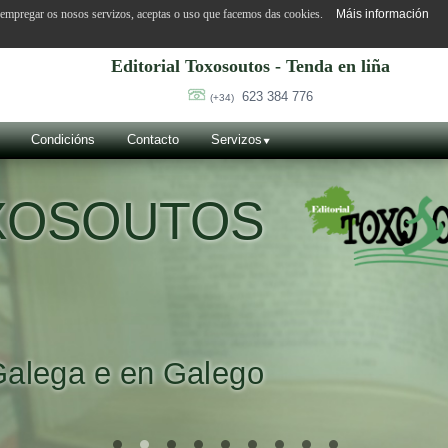
o empregar os nosos servizos, aceptas o uso que facemos das cookies.
Máis información
Editorial Toxosoutos - Tenda en liña
623 384 776
(+34)
Condicións
Contacto
Servizos
OXOSOUTOS
Galega e en Galego