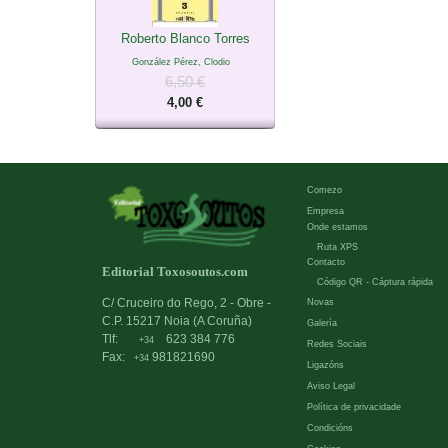
Roberto Blanco Torres
González Pérez, Clodio
6,50 €
4,00 €
Comezo
Empresa
Onde estamos
Ruta XPS
Contacto
Editorial Toxosoutos.com
Código QR - Cáptura rápida
C/ Cruceiro do Rego, 2 - Obre -
Novas
C.P. 15217 Noia (A Coruña)
Galería
Tlf:
623 384 776
+34
Redes Sociais
Fax:
981821690
+34
Ligazóns
Aviso Legal
Política de privacidade
Condicións