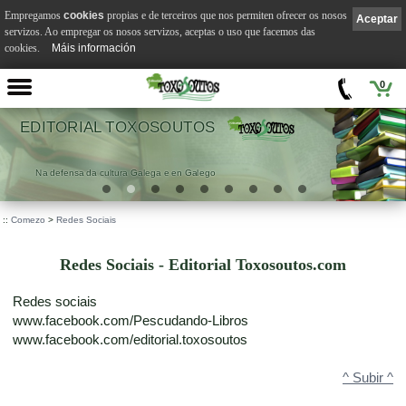
Empregamos
cookies
propias e de terceiros que nos permiten ofrecer os nosos
Aceptar
servizos. Ao empregar os nosos servizos, aceptas o uso que facemos das
cookies.
Máis información
0
XOSOUTOS
VILA S
lega e en Galego
.
::
Comezo
>
Redes Sociais
Redes Sociais - Editorial Toxosoutos.com
Redes sociais
www.facebook.com/Pescudando-Libros
www.facebook.com/editorial.toxosoutos
^ Subir ^