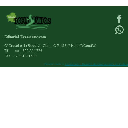
Editorial Toxosoutos.com
C/ Cruceiro do Rego, 2 - Obre - C.P. 15217 Noia (A Coruña)
Tlf:
623 384 776
+34
Fax:
981821690
+34
Deseño web:->
kantaronet - Deseño de páxinas web en Galicia