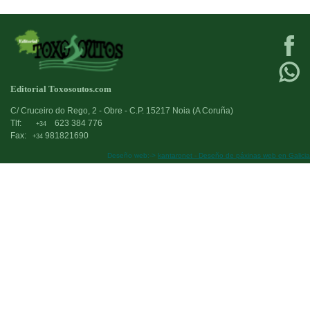
Editorial Toxosoutos.com
C/ Cruceiro do Rego, 2 - Obre - C.P. 15217 Noia (A Coruña)
Tlf:
623 384 776
+34
Fax:
981821690
+34
Deseño web:->
kantaronet - Deseño de páxinas web en Galicia