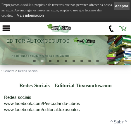
Empregamos
cookies
propias e de terceiros que nos permiten ofrecer os nosos
Aceptar
servizos. Ao empregar os nosos servizos, aceptas o uso que facemos das
cookies.
Máis información
0
RIAL TOXOSOUTOS
a da cultura Galega e en Galego
.
::
Comezo
>
Redes Sociais
Redes Sociais - Editorial Toxosoutos.com
Redes sociais
www.facebook.com/Pescudando-Libros
www.facebook.com/editorial.toxosoutos
^ Subir ^