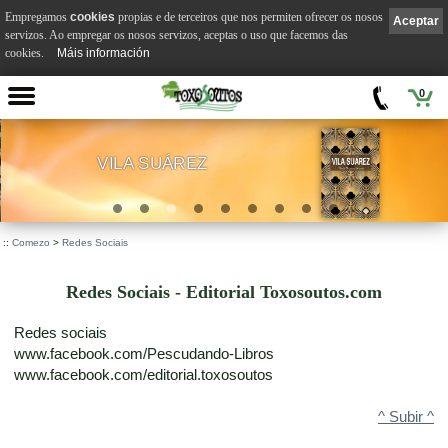
Empregamos
cookies
propias e de terceiros que nos permiten ofrecer os nosos
Aceptar
servizos. Ao empregar os nosos servizos, aceptas o uso que facemos das
cookies.
Máis información
0
VILA SUÁREZ
.
::
Comezo
>
Redes Sociais
Redes Sociais - Editorial Toxosoutos.com
Redes sociais
www.facebook.com/Pescudando-Libros
www.facebook.com/editorial.toxosoutos
^ Subir ^