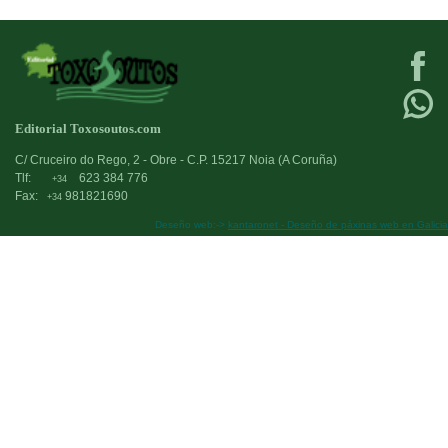
Editorial Toxosoutos.com
C/ Cruceiro do Rego, 2 - Obre - C.P. 15217 Noia (A Coruña)
Tlf:
623 384 776
+34
Fax:
981821690
+34
Deseño web:->
kantaronet - Deseño de páxinas web en Galicia