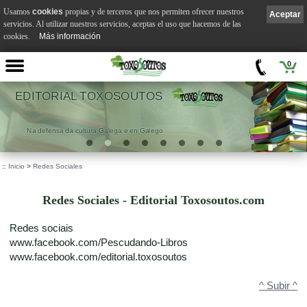
Usamos
cookies
propias y de terceros que nos permiten ofrecer nuestros
Aceptar
servicios. Al utilizar nuestros servicios, aceptas el uso que hacemos de las
cookies.
Más información
0
EDITORIAL TOXOSOUTOS
Na defensa da cultura Galega e en Galego
::
Inicio
>
Redes Sociales
Redes Sociales - Editorial Toxosoutos.com
Redes sociais
www.facebook.com/Pescudando-Libros
www.facebook.com/editorial.toxosoutos
^ Subir ^