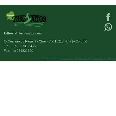
Editorial Toxosoutos.com
C/ Cruceiro do Rego, 2 - Obre - C.P. 15217 Noia (A Coruña)
Tlf:
623 384 776
+34
Fax:
981821690
+34
Diseño web:->
kantaronet - Diseño de páginas web en Galicia