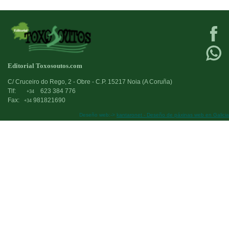
Editorial Toxosoutos.com
C/ Cruceiro do Rego, 2 - Obre - C.P. 15217 Noia (A Coruña)
Tlf:
623 384 776
+34
Fax:
981821690
+34
Deseño web:->
kantaronet - Deseño de páxinas web en Galicia