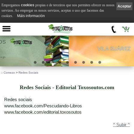
Empregamos
cookies
propias e de terceiros que nos permiten ofrecer os nosos
Aceptar
servizos. Ao empregar os nosos servizos, aceptas o uso que facemos das
cookies.
Máis información
0
VILA SUÁREZ
.
::
Comezo
>
Redes Sociais
Redes Sociais - Editorial Toxosoutos.com
Redes sociais
www.facebook.com/Pescudando-Libros
www.facebook.com/editorial.toxosoutos
^ Subir ^