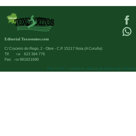
Editorial Toxosoutos.com
C/ Cruceiro do Rego, 2 - Obre - C.P. 15217 Noia (A Coruña)
Tlf:
623 384 776
+34
Fax:
981821690
+34
Deseño web:->
kantaronet - Deseño de páxinas web en Galicia