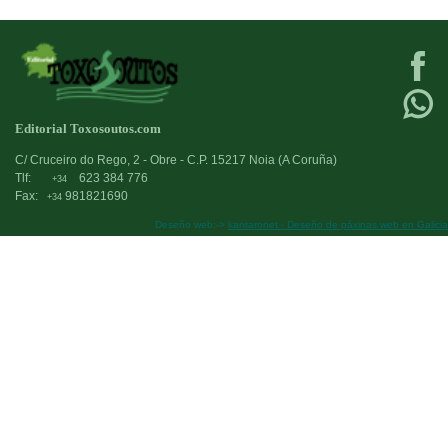
Editorial Toxosoutos.com
C/ Cruceiro do Rego, 2 - Obre - C.P. 15217 Noia (A Coruña)
Tlf:
623 384 776
+34
Fax:
981821690
+34
Deseño web:->
kantaronet - Deseño de páxinas web en Galicia