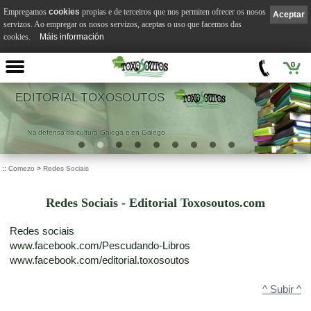
Empregamos
cookies
propias e de terceiros que nos permiten ofrecer os nosos
Aceptar
servizos. Ao empregar os nosos servizos, aceptas o uso que facemos das
cookies.
Máis información
0
VILA SUÁREZ
.
::
Comezo
>
Redes Sociais
Redes Sociais - Editorial Toxosoutos.com
Redes sociais
www.facebook.com/Pescudando-Libros
www.facebook.com/editorial.toxosoutos
^ Subir ^