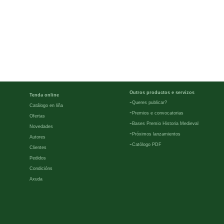
Outros productos e servizos
Tenda online
-
Queres publicar?
Catálogo en liña
-
Premios e convocatorias
Ofertas
-
Bases Premio Historia Medieval
Novedades
-
Próximos lanzamientos
Autores
-
Católogo PDF
Clientes
Pedidos
Condicións
Axuda