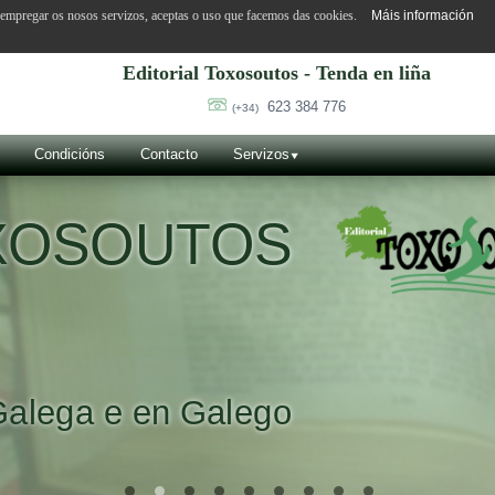
o empregar os nosos servizos, aceptas o uso que facemos das cookies.
Máis información
Editorial Toxosoutos - Tenda en liña
623 384 776
(+34)
Condicións
Contacto
Servizos
OXOSOUTOS
Galega e en Galego