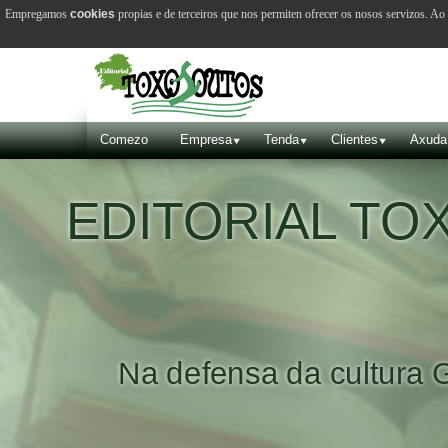
Empregamos
cookies
propias e de terceiros que nos permiten ofrecer os nosos servizos. A
Comezo
Empresa
Tenda
Clientes
Axuda
EDITORIAL T
Na defensa da cultura 