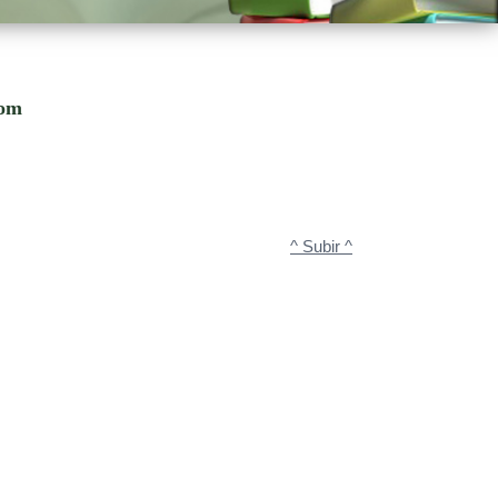
com
^ Subir ^