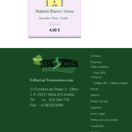
Roberto Blanco Torres
González Pérez, Clodio
6,50 €
4,00 €
Comezo
Empresa
Onde estamos
Ruta XPS
Contacto
Editorial Toxosoutos.com
Código QR - Cáptura rápida
C/ Cruceiro do Rego, 2 - Obre -
Novas
C.P. 15217 Noia (A Coruña)
Galería
Tlf:
623 384 776
+34
Redes Sociais
Fax:
981821690
+34
Ligazóns
Aviso Legal
Política de privacidade
Condicións