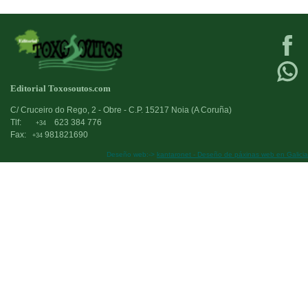
Editorial Toxosoutos.com
C/ Cruceiro do Rego, 2 - Obre - C.P. 15217 Noia (A Coruña)
Tlf:
623 384 776
+34
Fax:
981821690
+34
Deseño web:->
kantaronet - Deseño de páxinas web en Galicia