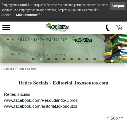
Empregamos
cookies
propias e de terceiros que nos permiten ofrecer os nosos
Aceptar
servizos. Ao empregar os nosos servizos, aceptas o uso que facemos das
cookies.
Máis información
0
EDITORIAL TOXOSOUTOS
Na defensa da cultura Galega e en Galego
::
Comezo
>
Redes Sociais
Redes Sociais - Editorial Toxosoutos.com
Redes sociais
www.facebook.com/Pescudando-Libros
www.facebook.com/editorial.toxosoutos
^ Subir ^