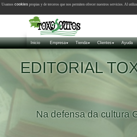
Usamos
cookies
propias y de terceros que nos permiten ofrecer nuestros servicios. Al utiliz
Inicio
Empresa
Tienda
Clientes
Ayuda
EDITORIAL T
Na defensa da cultura 