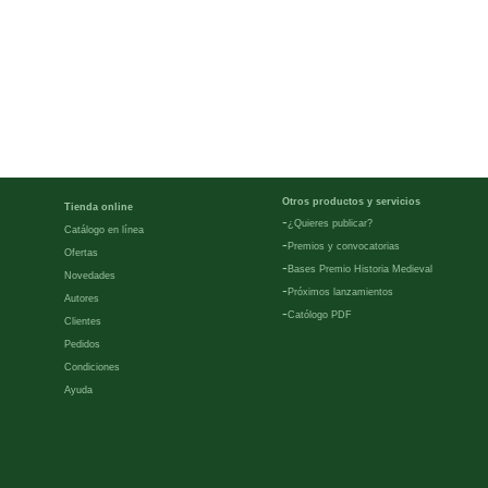
Otros productos y servicios
Tienda online
-
¿Quieres publicar?
Catálogo en línea
-
Premios y convocatorias
Ofertas
-
Bases Premio Historia Medieval
Novedades
-
Próximos lanzamientos
Autores
-
Católogo PDF
Clientes
Pedidos
Condiciones
Ayuda