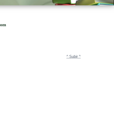
.com
^ Subir ^