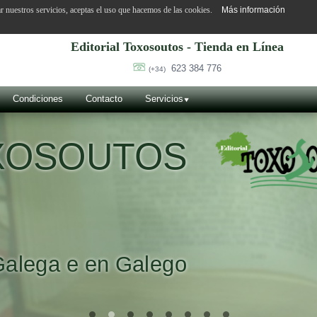
ar nuestros servicios, aceptas el uso que hacemos de las cookies.
Más información
Editorial Toxosoutos - Tienda en Línea
623 384 776
(+34)
Condiciones
Contacto
Servicios
OXOSOUTOS
Galega e en Galego