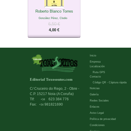
Roberto Blanco Torres
González Pérez, Clodio
6,50 €
4,00 €
Inicio
Empresa
Localización
Ruta GPS
Contacto
Editorial Toxosoutos.com
Código QR - Cáptura rápida
C/ Cruceiro do Rego, 2 - Obre -
Noticias
C.P. 15217 Noia (A Coruña)
Galería
Tlf:
623 384 776
+34
Redes Sociales
Fax:
981821690
+34
Enlaces
Aviso Legal
Política de privacidad
Condiciones