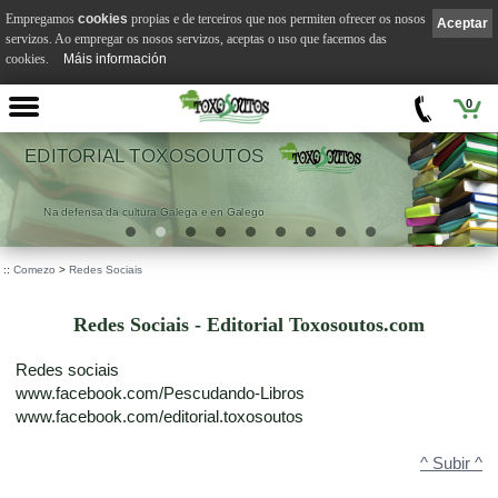
Empregamos
cookies
propias e de terceiros que nos permiten ofrecer os nosos
Aceptar
servizos. Ao empregar os nosos servizos, aceptas o uso que facemos das
cookies.
Máis información
0
DITORIAL TOXOSOUTOS
Na defensa da cultura Galega e en Galego
.
::
Comezo
>
Redes Sociais
Redes Sociais - Editorial Toxosoutos.com
Redes sociais
www.facebook.com/Pescudando-Libros
www.facebook.com/editorial.toxosoutos
^ Subir ^