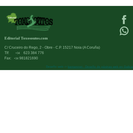
Editorial Toxosoutos.com
C/ Cruceiro do Rego, 2 - Obre - C.P. 15217 Noia (A Coruña)
Tlf:
623 384 776
+34
Fax:
981821690
+34
Deseño web:->
kantaronet - Deseño de páxinas web en Galicia