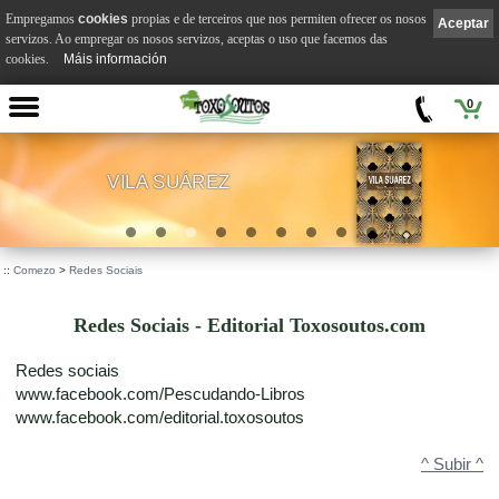
Empregamos
cookies
propias e de terceiros que nos permiten ofrecer os nosos
Aceptar
servizos. Ao empregar os nosos servizos, aceptas o uso que facemos das
cookies.
Máis información
0
VILA SUÁREZ
.
::
Comezo
>
Redes Sociais
Redes Sociais - Editorial Toxosoutos.com
Redes sociais
www.facebook.com/Pescudando-Libros
www.facebook.com/editorial.toxosoutos
^ Subir ^