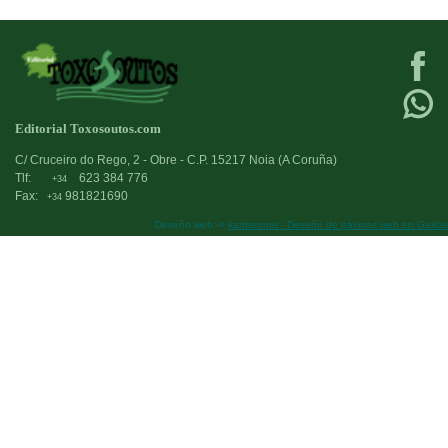
Editorial Toxosoutos.com
C/ Cruceiro do Rego, 2 - Obre - C.P. 15217 Noia (A Coruña)
Tlf:
623 384 776
+34
Fax:
981821690
+34
Deseño web:->
kantaronet - Deseño de páxinas web en Galicia