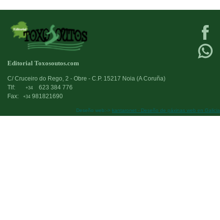
Editorial Toxosoutos.com
C/ Cruceiro do Rego, 2 - Obre - C.P. 15217 Noia (A Coruña)
Tlf:
623 384 776
+34
Fax:
981821690
+34
Deseño web:->
kantaronet - Deseño de páxinas web en Galicia