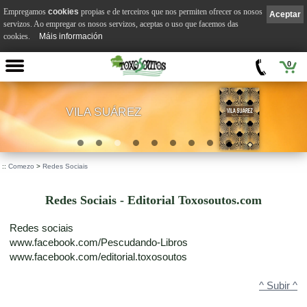
Empregamos
cookies
propias e de terceiros que nos permiten ofrecer os nosos
Aceptar
servizos. Ao empregar os nosos servizos, aceptas o uso que facemos das
cookies.
Máis información
0
VILA SUÁREZ
.
::
Comezo
>
Redes Sociais
Redes Sociais - Editorial Toxosoutos.com
Redes sociais
www.facebook.com/Pescudando-Libros
www.facebook.com/editorial.toxosoutos
^ Subir ^