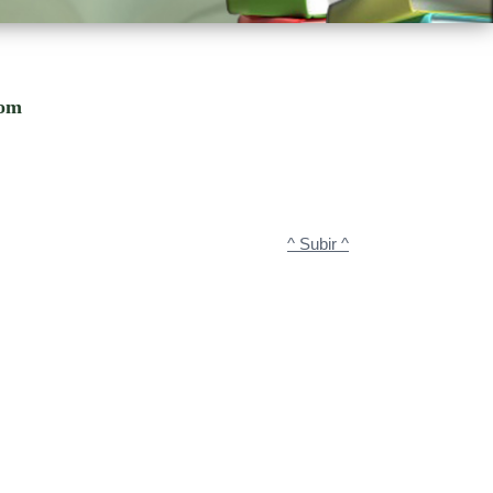
com
^ Subir ^