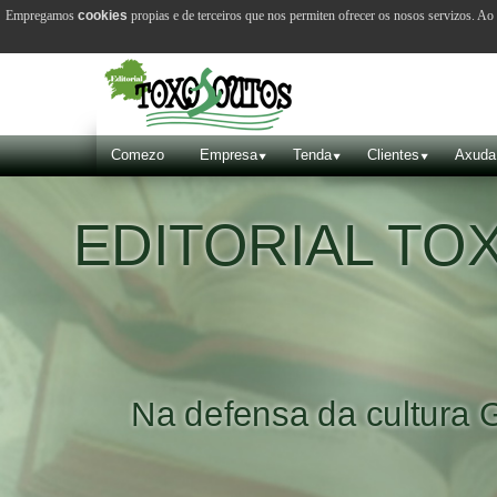
Empregamos
cookies
propias e de terceiros que nos permiten ofrecer os nosos servizos. A
Comezo
Empresa
Tenda
Clientes
Axuda
EDITORIAL T
Na defensa da cultura 