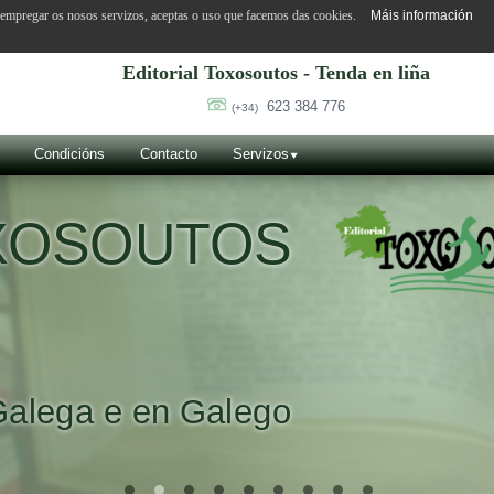
o empregar os nosos servizos, aceptas o uso que facemos das cookies.
Máis información
Editorial Toxosoutos - Tenda en liña
623 384 776
(+34)
Condicións
Contacto
Servizos
OXOSOUTOS
Galega e en Galego