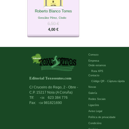
Roberto Blanco Torres
González Pérez, Clodio
6,50 €
4,00 €
Comezo
Empresa
Onde estamos
Ruta XPS
Contacto
Editorial Toxosoutos.com
Código QR - Cáptura rápida
C/ Cruceiro do Rego, 2 - Obre -
Novas
C.P. 15217 Noia (A Coruña)
Galería
Tlf:
623 384 776
+34
Redes Sociais
Fax:
981821690
+34
Ligazóns
Aviso Legal
Política de privacidade
Condicións