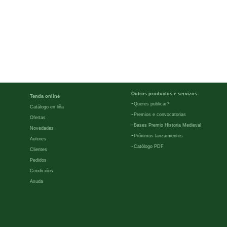
Outros productos e servizos
Tenda online
-
Queres publicar?
Catálogo en liña
-
Premios e convocatorias
Ofertas
-
Bases Premio Historia Medieval
Novedades
-
Próximos lanzamientos
Autores
-
Católogo PDF
Clientes
Pedidos
Condicións
Axuda