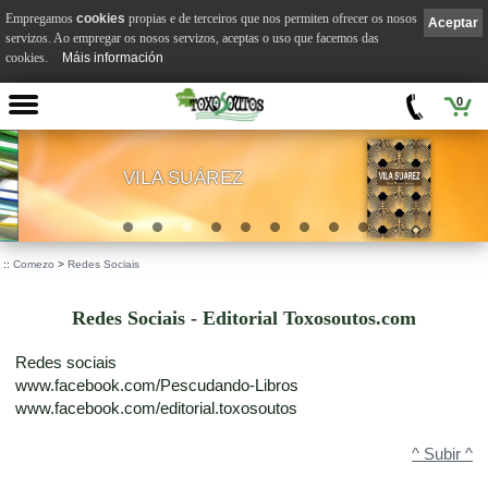
Empregamos
cookies
propias e de terceiros que nos permiten ofrecer os nosos
Aceptar
servizos. Ao empregar os nosos servizos, aceptas o uso que facemos das
cookies.
Máis información
0
VILA SUÁREZ
.
::
Comezo
>
Redes Sociais
Redes Sociais - Editorial Toxosoutos.com
Redes sociais
www.facebook.com/Pescudando-Libros
www.facebook.com/editorial.toxosoutos
^ Subir ^