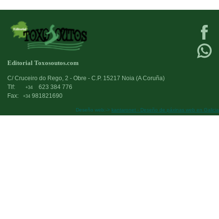
Editorial Toxosoutos.com
C/ Cruceiro do Rego, 2 - Obre - C.P. 15217 Noia (A Coruña)
Tlf:
623 384 776
+34
Fax:
981821690
+34
Deseño web:->
kantaronet - Deseño de páxinas web en Galicia