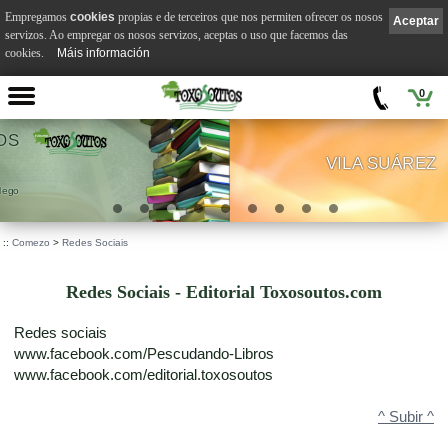
Empregamos
cookies
propias e de terceiros que nos permiten ofrecer os nosos
Aceptar
servizos. Ao empregar os nosos servizos, aceptas o uso que facemos das
cookies.
Máis información
0
VILA SUÁREZ
.
::
Comezo
>
Redes Sociais
Redes Sociais - Editorial Toxosoutos.com
Redes sociais
www.facebook.com/Pescudando-Libros
www.facebook.com/editorial.toxosoutos
^ Subir ^