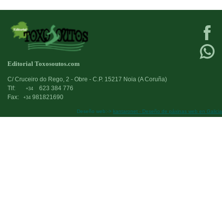
Editorial Toxosoutos.com
C/ Cruceiro do Rego, 2 - Obre - C.P. 15217 Noia (A Coruña)
Tlf:
623 384 776
+34
Fax:
981821690
+34
Deseño web:->
kantaronet - Deseño de páxinas web en Galicia