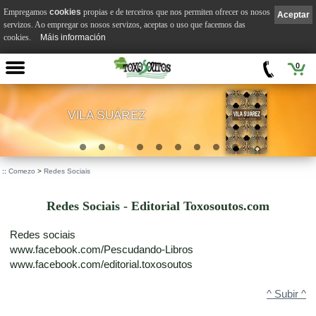
Empregamos
cookies
propias e de terceiros que nos permiten ofrecer os nosos
Aceptar
servizos. Ao empregar os nosos servizos, aceptas o uso que facemos das
cookies.
Máis información
0
VILA SUÁREZ
.
::
Comezo
>
Redes Sociais
Redes Sociais - Editorial Toxosoutos.com
Redes sociais
www.facebook.com/Pescudando-Libros
www.facebook.com/editorial.toxosoutos
^ Subir ^