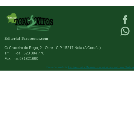
Editorial Toxosoutos.com
C/ Cruceiro do Rego, 2 - Obre - C.P. 15217 Noia (A Coruña)
Tlf:
623 384 776
+34
Fax:
981821690
+34
Deseño web:->
kantaronet - Deseño de páxinas web en Galicia