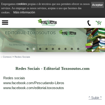
Empregamos
cookies
propias e de terceiros que nos permiten ofrecer os nosos
Aceptar
servizos. Ao empregar os nosos servizos, aceptas o uso que facemos das
cookies.
Máis información
0
EDITORIAL TOXOSOUTOS
Na defensa da cultura Galega e en Galego
::
Comezo
>
Redes Sociais
Redes Sociais - Editorial Toxosoutos.com
Redes sociais
www.facebook.com/Pescudando-Libros
www.facebook.com/editorial.toxosoutos
^ Subir ^