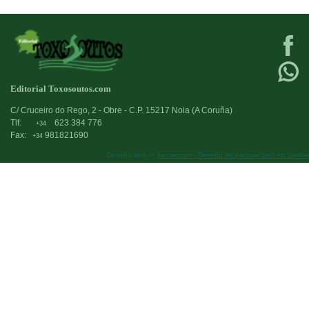
Editorial Toxosoutos.com
C/ Cruceiro do Rego, 2 - Obre - C.P. 15217 Noia (A Coruña)
Tlf:
623 384 776
+34
Fax:
981821690
+34
Deseño web:->
kantaronet - Deseño de páxinas web en Galicia