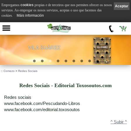
Empregamos
cookies
propias e de terceiros que nos permiten ofrecer os nosos
Aceptar
servizos. Ao empregar os nosos servizos, aceptas o uso que facemos das
cookies.
Máis información
0
VILA SUÁREZ
.
::
Comezo
>
Redes Sociais
Redes Sociais - Editorial Toxosoutos.com
Redes sociais
www.facebook.com/Pescudando-Libros
www.facebook.com/editorial.toxosoutos
^ Subir ^