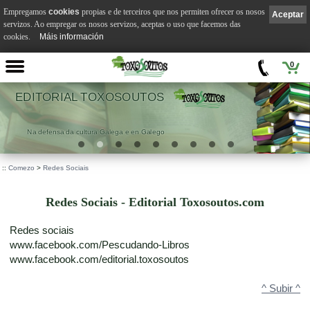
Empregamos
cookies
propias e de terceiros que nos permiten ofrecer os nosos
Aceptar
servizos. Ao empregar os nosos servizos, aceptas o uso que facemos das
cookies.
Máis información
0
 TOXOSOUTOS
VI
tura Galega e en Galego
.
::
Comezo
>
Redes Sociais
Redes Sociais - Editorial Toxosoutos.com
Redes sociais
www.facebook.com/Pescudando-Libros
www.facebook.com/editorial.toxosoutos
^ Subir ^