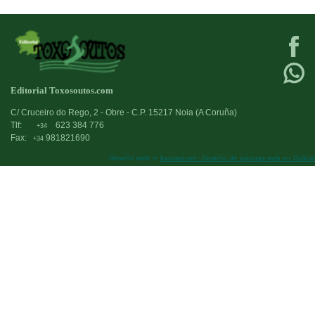
Editorial Toxosoutos.com
C/ Cruceiro do Rego, 2 - Obre - C.P. 15217 Noia (A Coruña)
Tlf:
623 384 776
+34
Fax:
981821690
+34
Deseño web:->
kantaronet - Deseño de páxinas web en Galicia