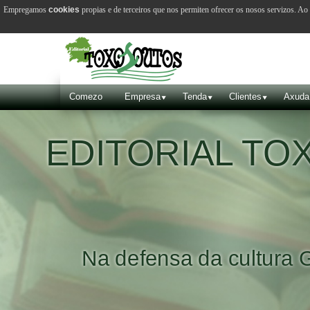
Empregamos
cookies
propias e de terceiros que nos permiten ofrecer os nosos servizos. A
Comezo
Empresa
Tenda
Clientes
Axuda
VILA