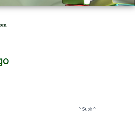
com
^ Subir ^