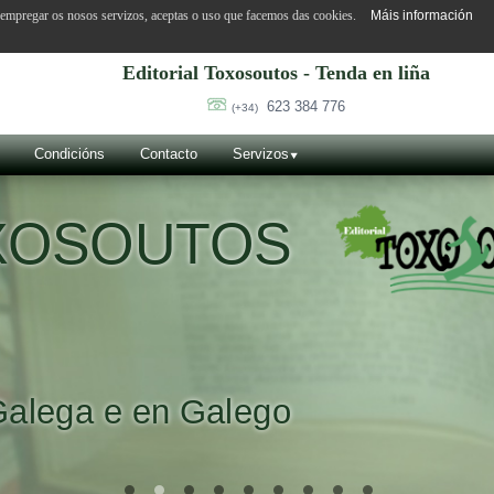
o empregar os nosos servizos, aceptas o uso que facemos das cookies.
Máis información
Editorial Toxosoutos - Tenda en liña
623 384 776
(+34)
Condicións
Contacto
Servizos
 SUÁREZ