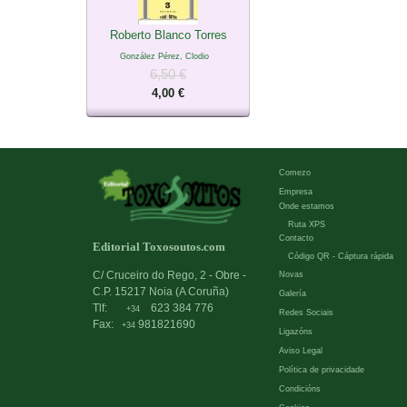
Roberto Blanco Torres
González Pérez, Clodio
6,50 €
4,00 €
Comezo
Empresa
Onde estamos
Ruta XPS
Contacto
Editorial Toxosoutos.com
Código QR - Cáptura rápida
C/ Cruceiro do Rego, 2 - Obre -
Novas
C.P. 15217 Noia (A Coruña)
Galería
Tlf:
623 384 776
+34
Redes Sociais
Fax:
981821690
+34
Ligazóns
Aviso Legal
Política de privacidade
Condicións