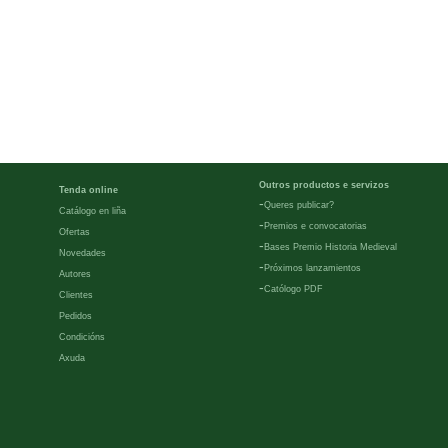
Outros productos e servizos
Tenda online
-
Queres publicar?
Catálogo en liña
-
Premios e convocatorias
Ofertas
-
Bases Premio Historia Medieval
Novedades
-
Próximos lanzamientos
Autores
-
Católogo PDF
Clientes
Pedidos
Condicións
Axuda