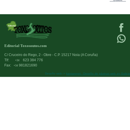
Editorial Toxosoutos.com
C/ Cruceiro do Rego, 2 - Obre - C.P. 15217 Noia (A Coruña)
Tlf:
623 384 776
+34
Fax:
981821690
+34
Deseño web:->
kantaronet - Deseño de páxinas web en Galicia