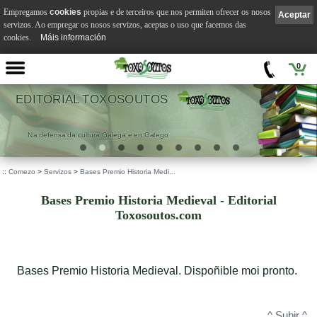
Empregamos
cookies
propias e de terceiros que nos permiten ofrecer os nosos
Aceptar
servizos. Ao empregar os nosos servizos, aceptas o uso que facemos das
cookies.
Máis información
0
 TOXOSOUTOS
VI
tura Galega e en Galego
.
::
Comezo
>
Servizos
>
Bases Premio Historia Medi...
Bases Premio Historia Medieval - Editorial
Toxosoutos.com
Bases Premio Historia Medieval. Dispoñible moi pronto.
^ Subir ^