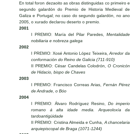
En total foron dezaoito as obras distinguidas co primeiro e
segundo galardón do Premio de Historia Medieval de
Galiza e Portugal; no caso do segundo galardón, no ano
2005, o xurado declarou deserto o premio.
2001
I PREMIO: María del Pilar Paredes,
Mentalidade
nobiliaria e nobreza galega
2002
I PREMIO: Xosé Antonio López Teixeira,
Arredor da
conformación do Reino de Galicia (711-910)
II PREMIO: César Candelas Colodrón,
O Cronicón
de Hidacio, bispo de Chaves
2003
I PREMIO: Francisco Correas Arias,
Fernán Pérez
de Andrade, o Bóo
2004
I PREMIO: Álvaro Rodríguez Resino,
Do imperio
romano á alta idade media. Arqueoloxía da
tardoantigüidade
II PREMIO: Cristina Almeida e Cunha,
A chancelaria
arquiepiscopal de Braga (1071-1244)