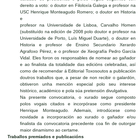
dereito a voto: o doutor en Filoloxía Galega e profesor na
USC Henrique Monteagudo Romero; o doutor en Historia
e
profesor na Universidade de Lisboa, Carvalho Homen
(substituído na edición de 2008 polo doutor e profesor na
Universidade de Porto, Luís Miguel Duarte), o doutor en
Historia e profesor de Ensino Secundario Xerardo
Agrafoxo Pérez, e o profesor de Xeografía Pedro García
Vidal. Eles foron os responsables de nomear ao gañador
e ao finalista da totalidade das edicións celebradas, así
como de recomendar á Editorial Toxosoutos a publicación
doutros traballos que, a pesar de non recibir o galardón,
obtiveron unha mención especial polo seu interese
histórico, académico e pola súa pretensión divulgativa.
Na presente convocatoria, o xurado segue composto
polos vogais citados e incorpórase como presidente
Henrique Monteagudo. Ademais, introdúcese como
novidade a incorporación ao xurado o gañador e/ou
finalista da convocatoria precedente coa fin de outorgar
maior dinamismo ao certame.
Traballos premiados e publicacións