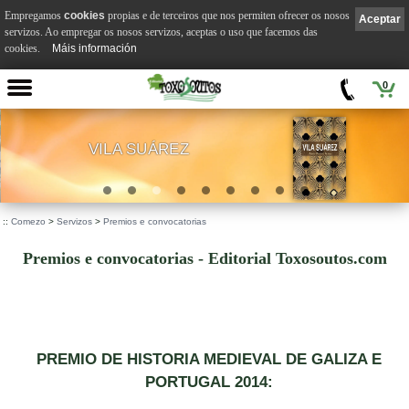
Empregamos
cookies
propias e de terceiros que nos permiten ofrecer os nosos
Aceptar
servizos. Ao empregar os nosos servizos, aceptas o uso que facemos das
cookies.
Máis información
0
VILA SUÁREZ
.
::
Comezo
>
Servizos
>
Premios e convocatorias
Premios e convocatorias - Editorial Toxosoutos.com
PREMIO DE HISTORIA MEDIEVAL DE GALIZA E
PORTUGAL 2014: