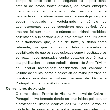
Tempo histórico este que, segundo os especialistas,
precisa de novas fontes orixinais, de novos enfoques
metodolóxicos e tratamento de asuntos dende
perspectivas que abran novas vías de investigación para
seguir indagando e vertebrando o cúmulo de
acontecementos que se sucederon nese período. Ano
tras ano foi aumentando o número de orixinais recibidos,
salientando a importancia que este premio adquiriu entre
os historiadores que, a día de hoxe, o sitúan como
referente, xa que á maioría deles ofréceselles a
posibilidade de que os seus esforzos como investigadores
se vexan recompensados cunha dotación económica e
coa publicación dos seus traballos dentro da Serie Trivium
da Editorial Toxosoutos; considerada, por calidade e
volume de títulos, como a colección de maior prestixio en
cuestións referidas á historia medieval de Galiza e
Portugal dentro do territorio galego.
Os membros do xurado
O xurado deste Premio de Historia Medieval de Galiza e
Portugal estivo formado dende os seus inicios polo doutor
e profesor de Historia Medieval da USC, Carlos Barros, en
calidade de presidente, e polos vogais seguintes con