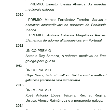
II PREMIO: Ernesto Iglesias Almeida,
As moedas
medievais galegas
2010
I PREMIO: Marcos Fernández Ferreiro,
Servos e
escravos altomedievais no noroeste da Península
Ibérica
II PREMIO: Andreia Catarina Magalhaes Arezes,
Elementos de adorno altimediévicos em Portugal
2011
ÚNICO PREMIO
Antonio Rey Somoza,
A nobreza medieval na lírca
galego-portuguesa
2012
ÚNICO PREMIO
Olga Novo,
Leda m´ and´ eu. Poética erótica medieval
galaica: á procura da nosa intrahistoria
2013
ÚNICO PREMIO
Xosé Antonio López Teixeira, Rex et Regina.
Urraca, Afonso Raimúndez e a monarquía galega
2014