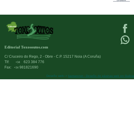
Editorial Toxosoutos.com
C/ Cruceiro do Rego, 2 - Obre - C.P. 15217 Noia (A Coruña)
Tlf:
623 384 776
+34
Fax:
981821690
+34
Deseño web:->
kantaronet - Deseño de páxinas web en Galicia