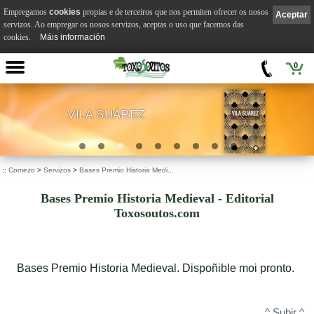
Empregamos
cookies
propias e de terceiros que nos permiten ofrecer os nosos
Aceptar
servizos. Ao empregar os nosos servizos, aceptas o uso que facemos das
cookies.
Máis información
0
VILA SUÁREZ
.
::
Comezo
>
Servizos
>
Bases Premio Historia Medi...
Bases Premio Historia Medieval - Editorial
Toxosoutos.com
Bases Premio Historia Medieval. Dispoñible moi pronto.
^ Subir ^