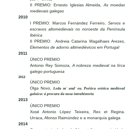
II PREMIO: Ernesto Iglesias Almeida,
As moedas
medievais galegas
2010
I PREMIO: Marcos Fernández Ferreiro,
Servos e
escravos altomedievais no noroeste da Península
Ibérica
II PREMIO: Andreia Catarina Magalhaes Arezes,
Elementos de adorno altimediévicos em Portugal
2011
ÚNICO PREMIO
Antonio Rey Somoza,
A nobreza medieval na lírca
galego-portuguesa
2012
ÚNICO PREMIO
Olga Novo,
Leda m´ and´ eu. Poética erótica medieval
galaica: á procura da nosa intrahistoria
2013
ÚNICO PREMIO
Xosé Antonio López Teixeira, Rex et Regina.
Urraca, Afonso Raimúndez e a monarquía galega
2014