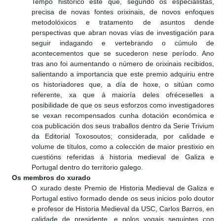
Tempo histórico este que, segundo os especialistas,
precisa de novas fontes orixinais, de novos enfoques
metodolóxicos e tratamento de asuntos dende
perspectivas que abran novas vías de investigación para
seguir indagando e vertebrando o cúmulo de
acontecementos que se sucederon nese período. Ano
tras ano foi aumentando o número de orixinais recibidos,
salientando a importancia que este premio adquiriu entre
os historiadores que, a día de hoxe, o sitúan como
referente, xa que á maioría deles ofréceselles a
posibilidade de que os seus esforzos como investigadores
se vexan recompensados cunha dotación económica e
coa publicación dos seus traballos dentro da Serie Trivium
da Editorial Toxosoutos; considerada, por calidade e
volume de títulos, como a colección de maior prestixio en
cuestións referidas á historia medieval de Galiza e
Portugal dentro do territorio galego.
Os membros do xurado
O xurado deste Premio de Historia Medieval de Galiza e
Portugal estivo formado dende os seus inicios polo doutor
e profesor de Historia Medieval da USC, Carlos Barros, en
calidade de presidente, e polos vogais seguintes con