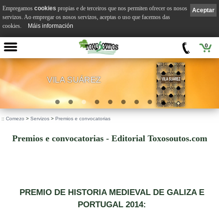
Empregamos
cookies
propias e de terceiros que nos permiten ofrecer os nosos
Aceptar
servizos. Ao empregar os nosos servizos, aceptas o uso que facemos das
cookies.
Máis información
0
VILA SUÁREZ
.
::
Comezo
>
Servizos
>
Premios e convocatorias
Premios e convocatorias - Editorial Toxosoutos.com
PREMIO DE HISTORIA MEDIEVAL DE GALIZA E
PORTUGAL 2014: