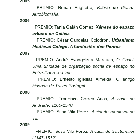
2005
I PREMIO: Renan Frighetto,
Valério do Bierzo.
Autobiografía
2006
I PREMIO: Tania Galán Gómez,
Xénese do espazo
urbano en Galicia
II PREMIO: César Candelas Colodrón,
Urbanismo
Medieval Galego. A fundación das Pontes
2007
I PREMIO: André Evangelista Marques,
O Casal:
Uma unidade de orgaizaçao social de espaço no
Entre-Douro-e-Lima
II PREMIO: Ernesto Iglesias Almeida,
O antigo
bispado de Tui en Portugal
2008
I PREMIO: Francisco Correa Arias,
A casa de
Andrade. 1160-1540
II PREMIO: Suso Vila Pérez,
A cidade medieval de
Tui
2009
I PREMIO: Suso Vila Pérez,
A casa de Soutomaior
(1147-1532)