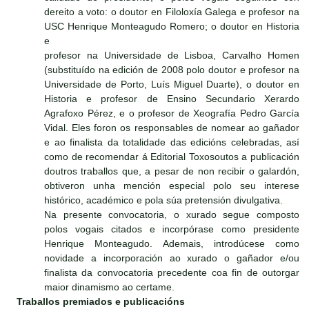
dereito a voto: o doutor en Filoloxía Galega e profesor na
USC Henrique Monteagudo Romero; o doutor en Historia
e
profesor na Universidade de Lisboa, Carvalho Homen
(substituído na edición de 2008 polo doutor e profesor na
Universidade de Porto, Luís Miguel Duarte), o doutor en
Historia e profesor de Ensino Secundario Xerardo
Agrafoxo Pérez, e o profesor de Xeografía Pedro García
Vidal. Eles foron os responsables de nomear ao gañador
e ao finalista da totalidade das edicións celebradas, así
como de recomendar á Editorial Toxosoutos a publicación
doutros traballos que, a pesar de non recibir o galardón,
obtiveron unha mención especial polo seu interese
histórico, académico e pola súa pretensión divulgativa.
Na presente convocatoria, o xurado segue composto
polos vogais citados e incorpórase como presidente
Henrique Monteagudo. Ademais, introdúcese como
novidade a incorporación ao xurado o gañador e/ou
finalista da convocatoria precedente coa fin de outorgar
maior dinamismo ao certame.
Traballos premiados e publicacións