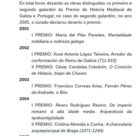
En total foron dezaoito as obras distinguidas co primeiro e
segundo galardón do Premio de Historia Medieval de
Galiza e Portugal; no caso do segundo galardón, no ano
2005, o xurado declarou deserto o premio.
2001
I PREMIO: María del Pilar Paredes,
Mentalidade
nobiliaria e nobreza galega
2002
I PREMIO: Xosé Antonio López Teixeira,
Arredor da
conformación do Reino de Galicia (711-910)
II PREMIO: César Candelas Colodrón,
O Cronicón
de Hidacio, bispo de Chaves
2003
I PREMIO: Francisco Correas Arias,
Fernán Pérez
de Andrade, o Bóo
2004
I PREMIO: Álvaro Rodríguez Resino,
Do imperio
romano á alta idade media. Arqueoloxía da
tardoantigüidade
II PREMIO: Cristina Almeida e Cunha,
A chancelaria
arquiepiscopal de Braga (1071-1244)