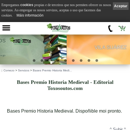
Empregamos
cookies
propias e de terceiros que nos permiten ofrecer os nosos
Aceptar
servizos. Ao empregar os nosos servizos, aceptas o uso que facemos das
cookies.
Máis información
0
VILA SUÁREZ
.
::
Comezo
>
Servizos
>
Bases Premio Historia Medi...
Bases Premio Historia Medieval - Editorial
Toxosoutos.com
Bases Premio Historia Medieval. Dispoñible moi pronto.
^ Subir ^