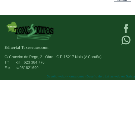
Editorial Toxosoutos.com
C/ Cruceiro do Rego, 2 - Obre - C.P. 15217 Noia (A Coruña)
Tlf:
623 384 776
+34
Fax:
981821690
+34
Deseño web:->
kantaronet - Deseño de páxinas web en Galicia