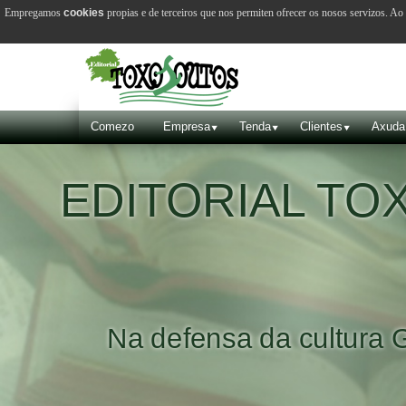
Empregamos
cookies
propias e de terceiros que nos permiten ofrecer os nosos servizos. A
Comezo
Empresa
Tenda
Clientes
Axuda
EDITORIAL T
Na defensa da cultura 