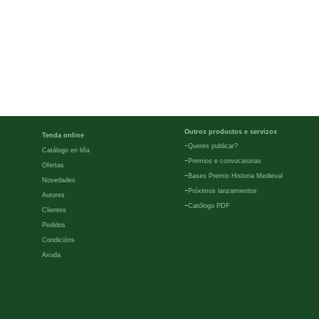
Outros productos e servizos
Tenda online
-
Queres publicar?
Catálogo en liña
-
Premios e convocatorias
Ofertas
-
Bases Premio Historia Medieval
Novedades
-
Próximos lanzamientos
Autores
-
Católogo PDF
Clientes
Pedidos
Condicións
Axuda