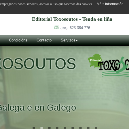
o empregar os nosos servizos, aceptas o uso que facemos das cookies.
Máis información
Editorial Toxosoutos - Tenda en liña
623 384 776
(+34)
Condicións
Contacto
Servizos
OXOSOUTOS
Galega e en Galego