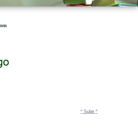
com
^ Subir ^