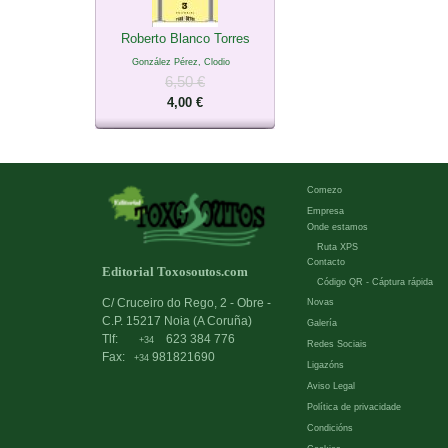
Roberto Blanco Torres
González Pérez, Clodio
6,50 €
4,00 €
Comezo
Empresa
Onde estamos
Ruta XPS
Contacto
Editorial Toxosoutos.com
Código QR - Cáptura rápida
C/ Cruceiro do Rego, 2 - Obre -
Novas
C.P. 15217 Noia (A Coruña)
Galería
Tlf:
623 384 776
+34
Redes Sociais
Fax:
981821690
+34
Ligazóns
Aviso Legal
Política de privacidade
Condicións