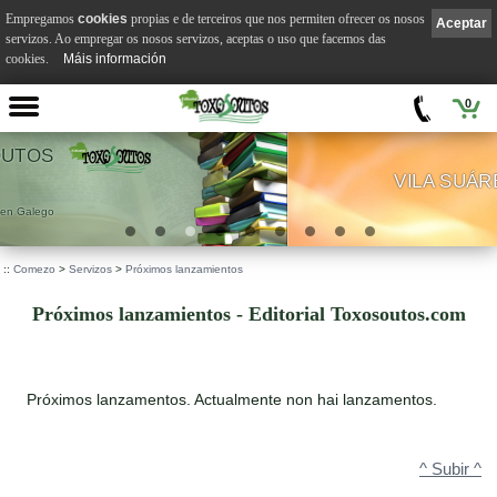
Empregamos
cookies
propias e de terceiros que nos permiten ofrecer os nosos
Aceptar
servizos. Ao empregar os nosos servizos, aceptas o uso que facemos das
cookies.
Máis información
0
VILA SUÁREZ
.
::
Comezo
>
Servizos
>
Próximos lanzamientos
Próximos lanzamientos - Editorial Toxosoutos.com
Próximos lanzamentos. Actualmente non hai lanzamentos.
^ Subir ^