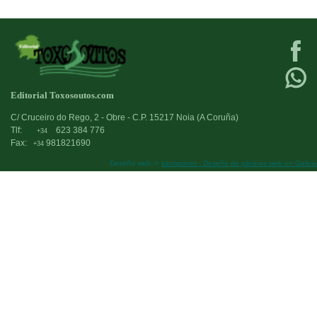
Editorial Toxosoutos.com
C/ Cruceiro do Rego, 2 - Obre - C.P. 15217 Noia (A Coruña)
Tlf:
623 384 776
+34
Fax:
981821690
+34
Deseño web:->
kantaronet - Deseño de páxinas web en Galicia